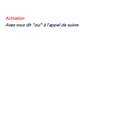
Activation
Avez-vous dit "oui" à l'appel de suivre 
Jésus? 
Réfléchissez au fait qu'en répondant 
à cet appel Jésus vous donne un but et un 
sens à votre vie.
 Que voudrait dire cela pour 
vous personnellement ? Pensez à comment 
votre quotidien a du sens et un but en tant 
que disciple de Jésus car cet appel sanctifie 
tout ce que nous faisons.
Voir tout
Posts récents