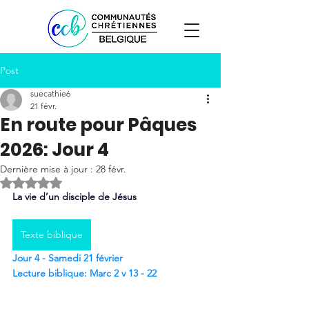
Post
suecathie6
21 févr.
En route pour Pâques
2026: Jour 4
Dernière mise à jour :
28 févr.
Noté NaN étoiles sur 5.
La vie d’un disciple de Jésus
Texte biblique
Jour 4 - Samedi 21 février
Lecture biblique:
Marc 2 v 13 - 22