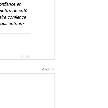
onfiance en 
mettre de côté 
aire confiance 
vous entoure.
Voir tout