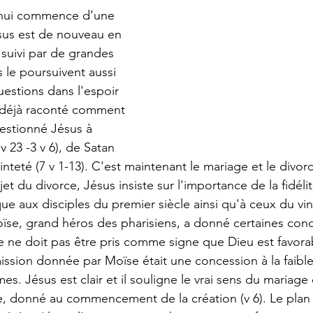
’hui commence d’une 
ésus est de nouveau en 
 suivi par de grandes 
s le poursuivent aussi 
uestions dans l'espoir 
a déjà raconté comment 
uestionné Jésus à 
 23 -3 v 6), de Satan 
ainteté (7 v 1-13). C'est maintenant le mariage et le divorc
jet du divorce, Jésus insiste sur l'importance de la fidéli
que aux disciples du premier siècle ainsi qu'à ceux du vi
Moïse, grand héros des pharisiens, a donné certaines cond
e ne doit pas être pris comme signe que Dieu est favorab
mission donnée par Moïse était une concession à la faibl
. Jésus est clair et il souligne le vrai sens du mariage 
ive, donné au commencement de la création (v 6). Le plan