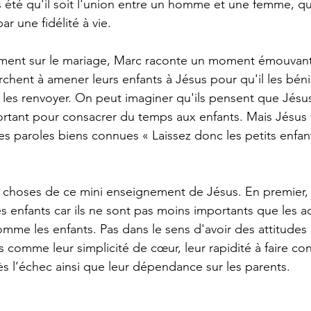
 été qu'il soit l'union entre un homme et une femme, qu'i
ar une fidélité à vie.
ement sur le mariage, Marc raconte un moment émouvant 
chent à amener leurs enfants à Jésus pour qu'il les béni
e les renvoyer. On peut imaginer qu'ils pensent que Jésus
tant pour consacrer du temps aux enfants. Mais Jésus v
es paroles biens connues « Laissez donc les petits enfant
x choses de ce mini enseignement de Jésus. En premier,
es enfants car ils ne sont pas moins importants que les ad
me les enfants. Pas dans le sens d'avoir des attitudes 
 comme leur simplicité de cœur, leur rapidité à faire con
 l’échec ainsi que leur dépendance sur les parents.  