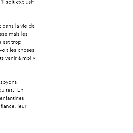
l soit exclusif 
dans la vie de 
sse mais les 
 est trop 
oit les choses 
s venir à moi » 
 soyons 
ultes.  En 
enfantines 
fiance, leur 