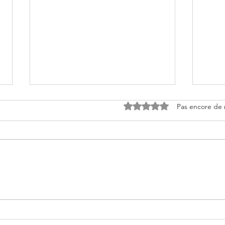
Noté 0 étoile sur 5.
Pas encore de 
En route en mai 2026:
En r
Jour 24
Jour