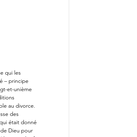
e qui les 
té – principe 
ngt-et-unième 
itions 
le au divorce. 
esse des 
qui était donné 
 de Dieu pour 