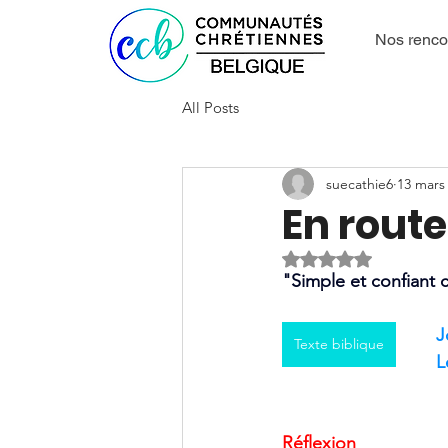
Nos renco
All Posts
suecathie6
13 mars
En route
Noté NaN étoiles s
"Simple et confiant
J
Texte biblique
L
Réflexion