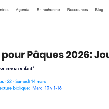
ntres
Agenda
En recherche
Ressources
Blog
 pour Pâques 2026: Jo
ur 5.
 comme un enfant"
our 22 - Samedi 14 mars
ecture biblique:
Marc  10 v 1-16