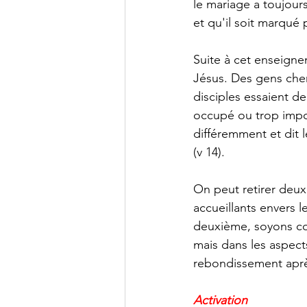
le mariage a toujours
et qu'il soit marqué p
Suite à cet enseign
Jésus. Des gens cher
disciples essaient d
occupé ou trop impor
différemment et dit l
(v 14). 
On peut retirer deu
accueillants envers l
deuxième, soyons com
mais dans les aspects
rebondissement après
Activation