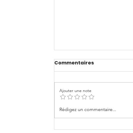
Commentaires
Ajouter une note
En route en mai 2026:
Rédigez un commentaire...
Jour 25