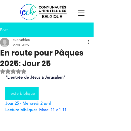
Post
suecathie6
2 avr. 2025
En route pour Pâques
2025: Jour 25
Noté NaN étoiles sur 5.
"L'entrée de Jésus à Jérusalem"
Texte biblique
Jour 25 - Mercredi 2 avril
Lecture biblique:
Marc  11 v 1-11