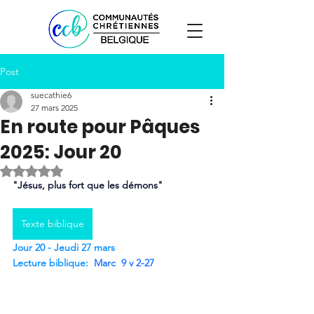
Post
suecathie6
27 mars 2025
En route pour Pâques
2025: Jour 20
Noté NaN étoiles sur 5.
"Jésus, plus fort que les démons"
Texte biblique
Jour 20 - Jeudi 27 mars
Lecture biblique:
Marc  9 v 2-27