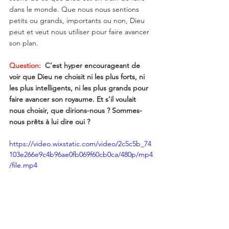
dans le monde. Que nous nous sentions 
petits ou grands, importants ou non, Dieu 
peut et veut nous utiliser pour faire avancer 
son plan.
Question:
  C’est hyper encourageant de 
voir que Dieu ne choisit ni les plus forts, ni 
les plus intelligents, ni les plus grands pour 
faire avancer son royaume. Et s’il voulait 
nous choisir, que dirions-nous ? Sommes-
nous prêts à lui dire oui ?
https://video.wixstatic.com/video/2c5c5b_74
103e266e9c4b96ae0fb069f60cb0ca/480p/mp4
/file.mp4