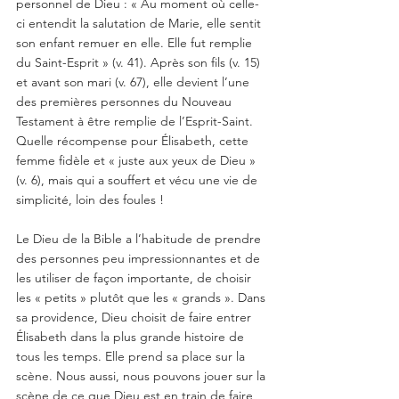
personnel de Dieu : « Au moment où celle-
ci entendit la salutation de Marie, elle sentit 
son enfant remuer en elle. Elle fut remplie 
du Saint-Esprit » (v. 41). Après son fils (v. 15) 
et avant son mari (v. 67), elle devient l’une 
des premières personnes du Nouveau 
Testament à être remplie de l’Esprit-Saint. 
Quelle récompense pour Élisabeth, cette 
femme fidèle et « juste aux yeux de Dieu » 
(v. 6), mais qui a souffert et vécu une vie de 
simplicité, loin des foules !
Le Dieu de la Bible a l’habitude de prendre 
des personnes peu impressionnantes et de 
les utiliser de façon importante, de choisir 
les « petits » plutôt que les « grands ». Dans 
sa providence, Dieu choisit de faire entrer 
Élisabeth dans la plus grande histoire de 
tous les temps. Elle prend sa place sur la 
scène. Nous aussi, nous pouvons jouer sur la 
scène de ce que Dieu est en train de faire 