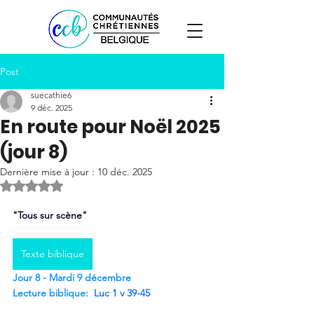
Post
suecathie6
9 déc. 2025
En route pour Noël 2025
(jour 8)
Dernière mise à jour :
10 déc. 2025
Noté NaN étoiles sur 5.
"Tous sur scène" 
Texte biblique
Jour 8 - Mardi 9 décembre
Lecture biblique:
Luc 1 v 39-45