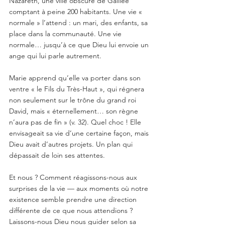
Nazareth, une ville obscure de Galilée 
comptant à peine 200 habitants. Une vie « 
normale » l’attend : un mari, des enfants, sa 
place dans la communauté. Une vie 
normale… jusqu’à ce que Dieu lui envoie un 
ange qui lui parle autrement. 
Marie apprend qu’elle va porter dans son 
ventre « le Fils du Très-Haut », qui régnera 
non seulement sur le trône du grand roi 
David, mais « éternellement… son règne 
n’aura pas de fin » (v. 32). Quel choc ! Elle 
envisageait sa vie d’une certaine façon, mais 
Dieu avait d’autres projets. Un plan qui 
dépassait de loin ses attentes.
Et nous ? Comment réagissons-nous aux 
surprises de la vie — aux moments où notre 
existence semble prendre une direction 
différente de ce que nous attendions ? 
Laissons-nous Dieu nous guider selon sa 