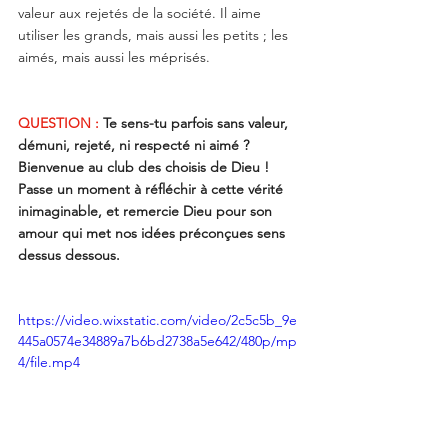
valeur aux rejetés de la société. Il aime 
utiliser les grands, mais aussi les petits ; les 
aimés, mais aussi les méprisés.
QUESTION :
Te sens-tu parfois sans valeur, 
démuni, rejeté, ni respecté ni aimé ? 
Bienvenue au club des choisis de Dieu ! 
Passe un moment à réfléchir à cette vérité 
inimaginable, et remercie Dieu pour son 
amour qui met nos idées préconçues sens 
dessus dessous.
https://video.wixstatic.com/video/2c5c5b_9e
445a0574e34889a7b6bd2738a5e642/480p/mp
4/file.mp4