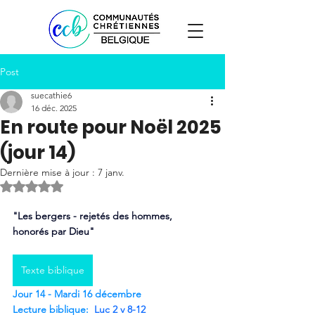
Post
suecathie6
16 déc. 2025
En route pour Noël 2025
(jour 14)
Dernière mise à jour :
7 janv.
Noté NaN étoiles sur 5.
"Les bergers - rejetés des hommes, 
honorés par Dieu" 
Texte biblique
Jour 14 - Mardi 16 décembre
Lecture biblique:
Luc 2 v 8-12