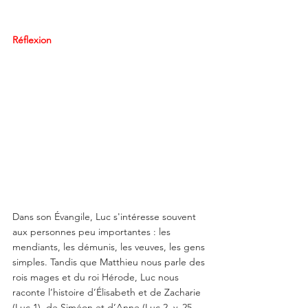
Réflexion
Dans son Évangile, Luc s'intéresse souvent 
aux personnes peu importantes : les 
mendiants, les démunis, les veuves, les gens 
simples. Tandis que Matthieu nous parle des 
rois mages et du roi Hérode, Luc nous 
raconte l’histoire d’Élisabeth et de Zacharie 
(Luc 1), de Siméon et d’Anne (Luc 2, v. 25-