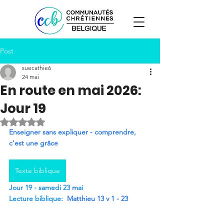
Post
suecathie6
24 mai
En route en mai 2026:
Jour 19
Noté NaN étoiles sur 5.
Enseigner sans expliquer - comprendre, 
c'est une grâce
Texte biblique
Jour 19 - samedi 23 
m
ai
Lecture biblique:
Matthieu 13 v 1 - 23 