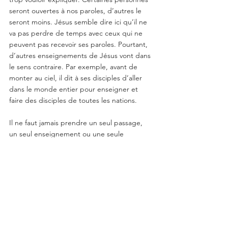
seront ouvertes à nos paroles, d’autres le 
seront moins. Jésus semble dire ici qu’il ne 
va pas perdre de temps avec ceux qui ne 
peuvent pas recevoir ses paroles. Pourtant, 
d’autres enseignements de Jésus vont dans 
le sens contraire. Par exemple, avant de 
monter au ciel, il dit à ses disciples d’aller 
dans le monde entier pour enseigner et 
faire des disciples de toutes les nations.
Il ne faut jamais prendre un seul passage, 
un seul enseignement ou une seule 
parabole comme contenant toute la vérité. 
Souvent, une autre partie de la Bible 
apporte des nuances ou d'autres facettes 
d’un même sujet. Voilà pourquoi il est 
indispensable de lire, relire et méditer les 
Écritures, et de nous confronter aux 
passages plus difficiles à comprendre ou à 
accepter.