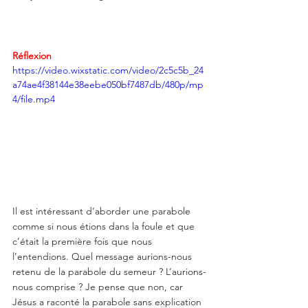
Réflexion
https://video.wixstatic.com/video/2c5c5b_24
a74ae4f38144e38eebe050bf7487db/480p/mp
4/file.mp4
Il est intéressant d’aborder une parabole 
comme si nous étions dans la foule et que 
c’était la première fois que nous 
l’entendions. Quel message aurions-nous 
retenu de la parabole du semeur ? L’aurions-
nous comprise ? Je pense que non, car 
Jésus a raconté la parabole sans explication 