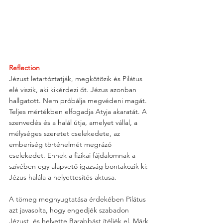
Reflection
Jézust letartóztatják, megkötözik és Pilátus 
elé viszik, aki kikérdezi őt. Jézus azonban 
hallgatott. Nem próbálja megvédeni magát. 
Teljes mértékben elfogadja Atyja akaratát. A 
szenvedés és a halál útja, amelyet vállal, a 
mélységes szeretet cselekedete, az 
emberiség történelmét megrázó 
cselekedet. Ennek a fizikai fájdalomnak a 
szívében egy alapvető igazság bontakozik ki: 
Jézus halála a helyettesítés aktusa.
A tömeg megnyugtatása érdekében Pilátus 
azt javasolta, hogy engedjék szabadon 
Jézust, és helyette Barabbást ítéljék el. Márk 