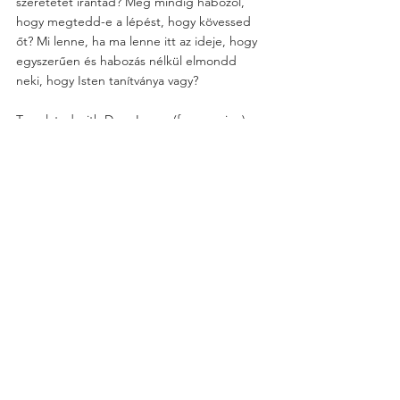
szeretetét irántad? Még mindig habozol, 
hogy megtedd-e a lépést, hogy kövessed 
őt? Mi lenne, ha ma lenne itt az ideje, hogy 
egyszerűen és habozás nélkül elmondd 
neki, hogy Isten tanítványa vagy? 
Translated with DeepL.com (free version)
Voir tout
Posts récents