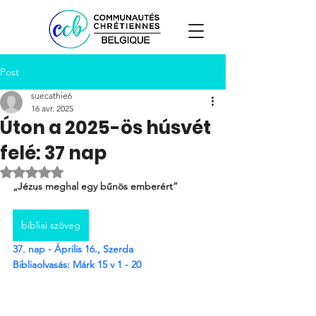
Post
suecathie6
16 avr. 2025
Úton a 2025-ös húsvét
felé: 37 nap
Noté NaN étoiles sur 5.
„Jézus meghal egy bűnös emberért”
bibliai szöveg
37. nap - Április 16., Szerda
Bibliaolvasás: Márk 
15 v 1 - 20