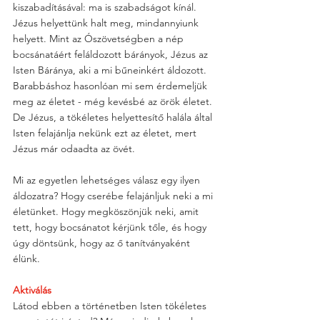
kiszabadításával: ma is szabadságot kínál. 
Jézus helyettünk halt meg, mindannyiunk 
helyett. Mint az Ószövetségben a nép 
bocsánatáért feláldozott bárányok, Jézus az 
Isten Báránya, aki a mi bűneinkért áldozott. 
Barabbáshoz hasonlóan mi sem érdemeljük 
meg az életet - még kevésbé az örök életet. 
De Jézus, a tökéletes helyettesítő halála által 
Isten felajánlja nekünk ezt az életet, mert 
Jézus már odaadta az övét.
Mi az egyetlen lehetséges válasz egy ilyen 
áldozatra? Hogy cserébe felajánljuk neki a mi 
életünket. Hogy megköszönjük neki, amit 
tett, hogy bocsánatot kérjünk tőle, és hogy 
úgy döntsünk, hogy az ő tanítványaként 
élünk.
Aktiválás
Látod ebben a történetben Isten tökéletes 