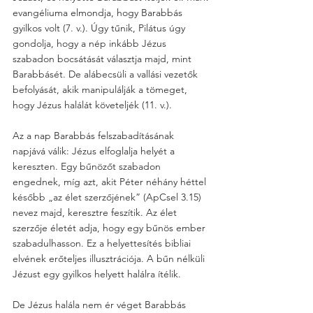
evangéliuma elmondja, hogy Barabbás 
gyilkos volt (7. v.). Úgy tűnik, Pilátus úgy 
gondolja, hogy a nép inkább Jézus 
szabadon bocsátását választja majd, mint 
Barabbásét. De alábecsüli a vallási vezetők 
befolyását, akik manipulálják a tömeget, 
hogy Jézus halálát követeljék (11. v.).
Az a nap Barabbás felszabadításának 
napjává válik: Jézus elfoglalja helyét a 
kereszten. Egy bűnözőt szabadon 
engednek, míg azt, akit Péter néhány héttel 
később „az élet szerzőjének” (ApCsel 3.15) 
nevez majd, keresztre feszítik. Az élet 
szerzője életét adja, hogy egy bűnös ember 
szabadulhasson. Ez a helyettesítés bibliai 
elvének erőteljes illusztrációja. A bűn nélküli 
Jézust egy gyilkos helyett halálra ítélik. 
De Jézus halála nem ér véget Barabbás 