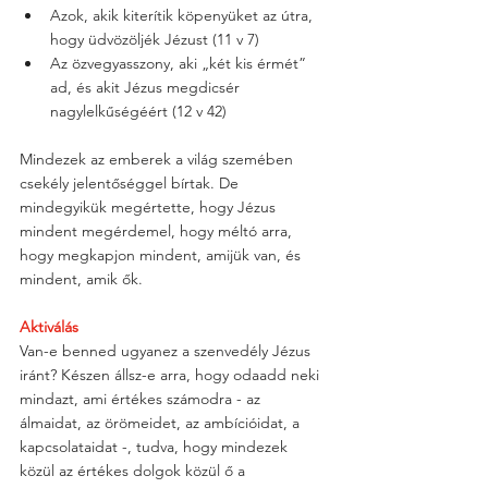
Azok, akik kiterítik köpenyüket az útra, 
hogy üdvözöljék Jézust (11 v 7)
Az özvegyasszony, aki „két kis érmét” 
ad, és akit Jézus megdicsér 
nagylelkűségéért (12 v 42)
Mindezek az emberek a világ szemében 
csekély jelentőséggel bírtak. De 
mindegyikük megértette, hogy Jézus 
mindent megérdemel, hogy méltó arra, 
hogy megkapjon mindent, amijük van, és 
mindent, amik ők.
Aktiválás
Van-e benned ugyanez a szenvedély Jézus 
iránt? Készen állsz-e arra, hogy odaadd neki 
mindazt, ami értékes számodra - az 
álmaidat, az örömeidet, az ambícióidat, a 
kapcsolataidat -, tudva, hogy mindezek 
közül az értékes dolgok közül ő a 