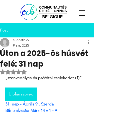
Post
suecathie6
9 avr. 2025
Úton a 2025-ös húsvét
felé: 31 nap
Noté NaN étoiles sur 5.
„szenvedélyes és prófétai cselekedet (1)”
bibliai szöveg
31. nap - Április 9., Szerda
Bibliaolvasás: Márk 
14 v 1 - 9