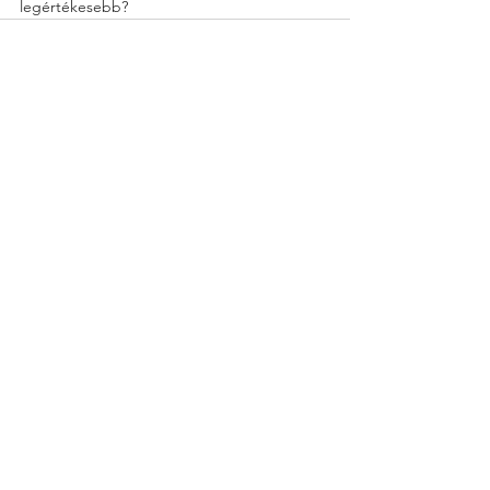
legértékesebb?
Voir tout
Posts récents