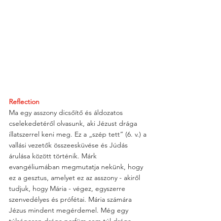
Reflection
Ma egy asszony dicsőítő és áldozatos 
cselekedetéről olvasunk, aki Jézust drága 
illatszerrel keni meg. Ez a „szép tett” (6. v.) a 
vallási vezetők összeesküvése és Júdás 
árulása között történik. Márk 
evangéliumában megmutatja nekünk, hogy 
ez a gesztus, amelyet ez az asszony - akiről 
tudjuk, hogy Mária - végez, egyszerre 
szenvedélyes és prófétai. Mária számára 
Jézus mindent megérdemel. Még egy 
túlságosan drága parfüm sem túl drága 