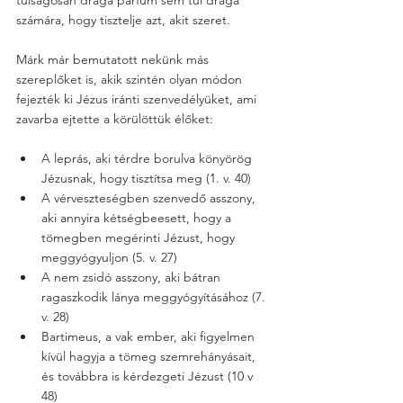
számára, hogy tisztelje azt, akit szeret. 
Márk már bemutatott nekünk más 
szereplőket is, akik szintén olyan módon 
fejezték ki Jézus iránti szenvedélyüket, ami 
zavarba ejtette a körülöttük élőket:
A leprás, aki térdre borulva könyörög 
Jézusnak, hogy tisztítsa meg (1. v. 40)
A vérveszteségben szenvedő asszony, 
aki annyira kétségbeesett, hogy a 
tömegben megérinti Jézust, hogy 
meggyógyuljon (5. v. 27)
A nem zsidó asszony, aki bátran 
ragaszkodik lánya meggyógyításához (7. 
v. 28)
Bartimeus, a vak ember, aki figyelmen 
kívül hagyja a tömeg szemrehányásait, 
és továbbra is kérdezgeti Jézust (10 v 
48)