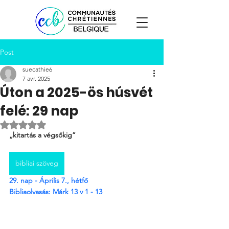
Post
suecathie6
7 avr. 2025
Úton a 2025-ös húsvét
felé: 29 nap
Noté NaN étoiles sur 5.
„kitartás a végsőkig”
bibliai szöveg
29. nap - Április 7., hétfő
Bibliaolvasás: Márk 
13 v 1 - 13