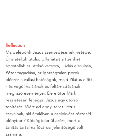
Reflection
Ma belépünk Jézus szenvedésének hetébe. 
Újra átéljük utolsó pillanatait a tizenkét 
apostollal: az utolsó vacsora, Júdás elárulása, 
Péter tagadása, az igazságtalan perek - 
először a vallási hatóságok, majd Pilátus előtt 
- és végül halálának és feltámadásának 
megrázó eseményei. De előtte Márk 
részletesen feljegyzi Jézus egy utolsó 
tanítását. Miért ad ennyi teret Jézus 
szavainak, aki általában a cselekvést részesíti 
előnyben? Kétségtelenül azért, mert e 
tanítás tartalma fővárosi jelentőségű volt 
számára.