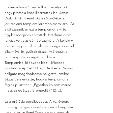
Ebben a hosszú beszédben, amelyet két 
nagy prófécia közé illesztettek be, Jézus 
több témát is érint. Az első prófécia a 
jeruzsálemi templom lerombolásáról szól. Az 
első században ezt a templomot a világ 
egyik csodájának tartották. Hatalmas öröm 
forrása volt a zsidó nép számára. A kollektív 
élet középpontjában állt, és a nagy ünnepek 
alkalmával itt gyűltek össze. Átérezzük a 
tanítvány büszkeségét, amikor a 
Templomból kilépve felkiált: „Micsoda 
csodálatos épület” (1. v.). De ő és az összes 
hallgató megdöbbenve hallgatta, amikor 
Jézus bejelentette, hogy a Templomot el 
fogják pusztítani: „Egyetlen kő sem marad 
meg; az egészet lerombolják” (2. v.).
Ez a prófécia beteljesedett. A 70. évben, 
mintegy negyven évvel e szavak elhangzása 
után, a jeruzsálemi Templomot a rómaiak 