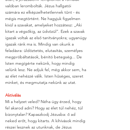
valóban lerombolták. Jézus hallgatói 
számára ez elképzelhetetlennek tűnt - és 
mégis megtörtént. Ne hagyjuk figyelmen 
kívül a szavakat, amelyeket hozzátesz: „Aki 
kitart a végsőkig, az üdvözül”. Ezek a szavak 
igazak voltak az első tanítványokra; ugyanúgy 
igazak ránk ma is. Mindig van okunk a 
feladásra: üldöztetés, elutasítás, személyes 
megpróbáltatások, bénító betegség... De 
Isten megígérte nekünk, hogy mindig 
velünk lesz. Ne adjuk fel, még akkor sem, ha 
az élet nehézzé válik. Isten hűséges, szeret 
minket, és megmutatja nekünk az utat.
Aktiválás
Mi a helyzet veled? Néha úgy érzed, hogy 
fel akarod adni? Hogy az élet túl nehéz, túl 
bizonytalan? Kapaszkodj Jézusba: ő ad 
neked erőt, hogy kitarts. A kihívások mindig 
részei lesznek az utunknak, de Jézus 