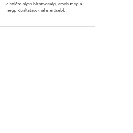
jelenléte olyan bizonyosság, amely még a 
megpróbáltatásoknál is erősebb.
Voir tout
Posts récents