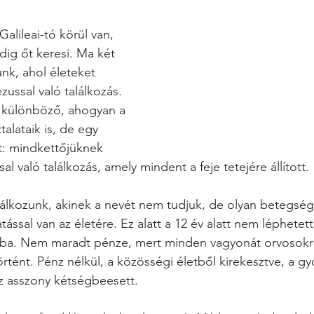
alileai-tó körül van, 
ig őt keresi. Ma két 
unk, ahol életeket 
zussal való találkozás. 
 különböző, ahogyan a 
talataik is, de egy 
t: mindkettőjüknek 
al való találkozás, amely mindent a feje tetejére állított.
lálkozunk, akinek a nevét nem tudjuk, de olyan betegsé
ással van az életére. Ez alatt a 12 év alatt nem léphetett
ba. Nem maradt pénze, mert minden vagyonát orvosokra
rtént. Pénz nélkül, a közösségi életből kirekesztve, a gy
z asszony kétségbeesett. 