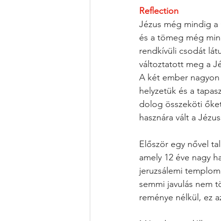
Reflection
Jézus még mindig a G
és a tömeg még mind
rendkívüli csodát lát
változtatott meg a Jé
A két ember nagyon
helyzetük és a tapasz
dolog összeköti őke
hasznára vált a Jézuss
Először egy nővel ta
amely 12 éve nagy hat
jeruzsálemi templom
semmi javulás nem tö
reménye nélkül, ez a