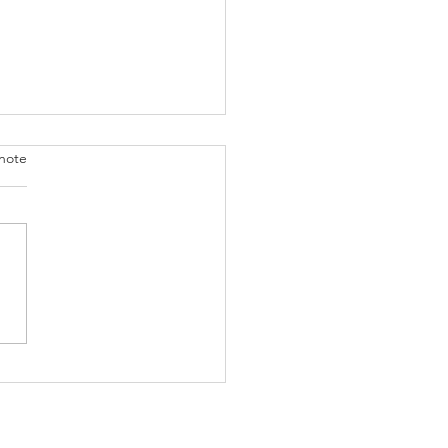
note
oute en mai 2026:
 23