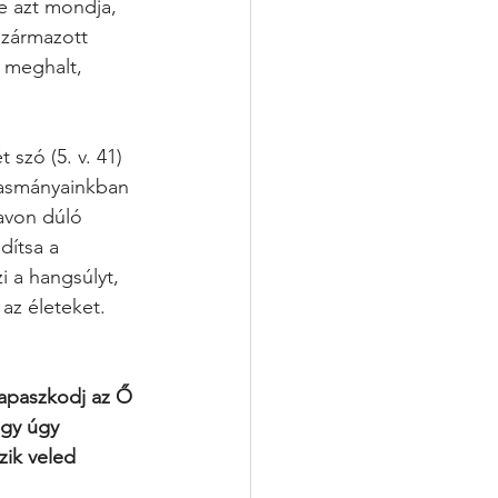
e azt mondja, 
származott 
 meghalt, 
 szó (5. v. 41) 
vasmányainkban 
avon dúló 
dítsa a 
i a hangsúlyt, 
 az életeket.
Kapaszkodj az Ő 
gy úgy 
zik veled 