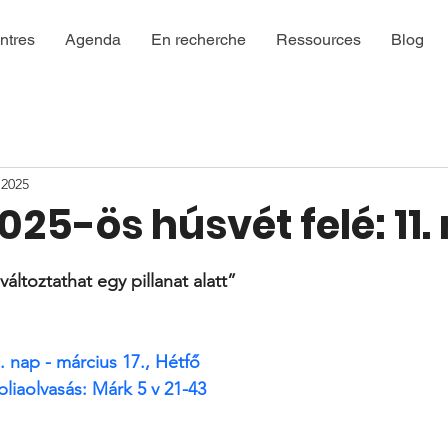
ntres
Agenda
En recherche
Ressources
Blog
 2025
025-ös húsvét felé: 11.
ur 5.
ltoztathat egy pillanat alatt”
. nap - március 17., Hétfő
bliaolvasás: Márk 
5 v 21-43