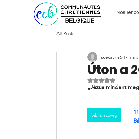
Nos renco
All Posts
suecathie6
17 mars
Úton a 2
Noté NaN étoiles s
„Jézus mindent megvá
11
bibliai szöveg
Bi