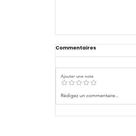
Commentaires
Ajouter une note
En route en mai 2026:
Rédigez un commentaire...
Jour 25