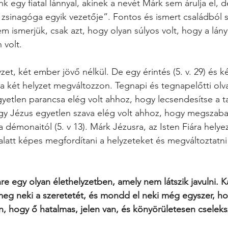
 egy fiatal lánnyal, akinek a nevét Márk sem árulja el, d
a zsinagóga egyik vezetője”. Fontos és ismert családból 
m ismerjük, csak azt, hogy olyan súlyos volt, hogy a lány
 volt.
et, két ember jövő nélkül. De egy érintés (5. v. 29) és két
a két helyzet megváltozzon. Tegnapi és tegnapelőtti ol
gyetlen parancsa elég volt ahhoz, hogy lecsendesítse a t
 hogy Jézus egyetlen szava elég volt ahhoz, hogy megszaba
émonaitól (5. v 13). Márk Jézusra, az Isten Fiára helyez
t alatt képes megfordítani a helyzeteket és megváltoztatni
nre egy olyan élethelyzetben, amely nem látszik javulni. 
eg neki a szeretetét, és mondd el neki még egyszer, ho
n, hogy ő hatalmas, jelen van, és könyörületesen cseleks