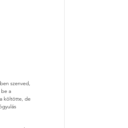
gben szenved, 
 be a 
 költötte, de 
ógyulás 