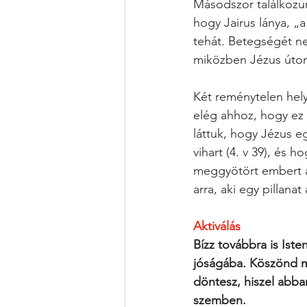
Másodszor találkozunk
hogy Jairus lánya, „
tehát. Betegségét ne
miközben Jézus úton
Két reménytelen helyz
elég ahhoz, hogy ez 
láttuk, hogy Jézus e
vihart (4. v 39), és
meggyötört embert a d
arra, aki egy pillana
Aktiválás
Bízz továbbra is Iste
jóságába. Köszönd m
döntesz, hiszel abba
szemben.