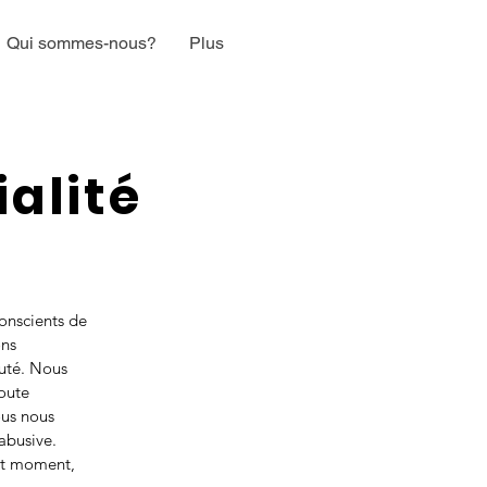
Qui sommes-nous?
Plus
ialité
onscients de
ons
auté. Nous
toute
ous nous
abusive.
out moment,