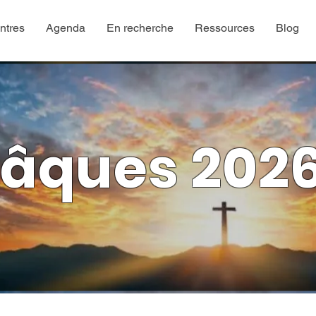
ntres
Agenda
En recherche
Ressources
Blog
âques 202